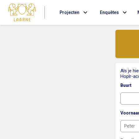
expand_more
expand_more
Projecten
Enquêtes
Als je hi
Hoplr-ac
Buurt
Voorna