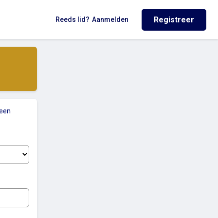
Registreer
Reeds lid?
Aanmelden
 een